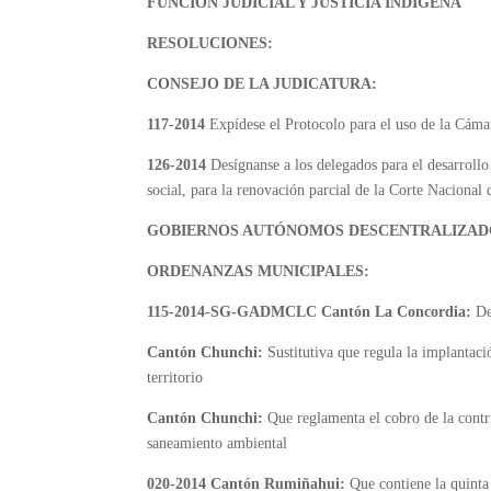
FUNCIÓN JUDICIAL Y JUSTICIA INDÍGENA
RESOLUCIONES:
CONSEJO DE LA JUDICATURA:
117-2014
Expídese el Protocolo para el uso de la Cáma
126-2014
Desígnanse a los delegados para el desarrollo
social, para la renovación parcial de la Corte Nacional d
GOBIERNOS AUTÓNOMOS DESCENTRALIZAD
ORDENANZAS MUNICIPALES:
115-2014-SG-GADMCLC Cantón La Concordia:
De
Cantón Chunchi:
Sustitutiva que regula la implantaci
territorio
Cantón Chunchi:
Que reglamenta el cobro de la contri
saneamiento ambiental
020-2014 Cantón Rumiñahui:
Que contiene la quint