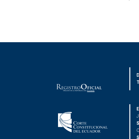
D
T
E
J
S
C
S