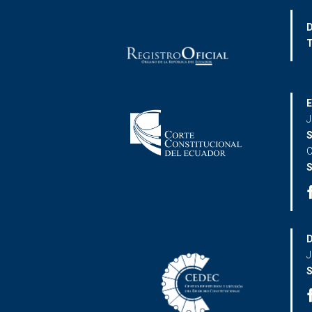
D
T
E
J
S
C
S
D
J
S