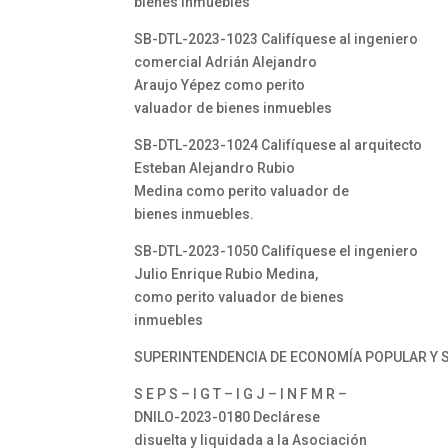
bienes inmuebles
SB-DTL-2023-1023 Califíquese al ingeniero
comercial Adrián Alejandro
Araujo Yépez como perito
valuador de bienes inmuebles
SB-DTL-2023-1024 Califíquese al arquitecto
Esteban Alejandro Rubio
Medina como perito valuador de
bienes inmuebles.
SB-DTL-2023-1050 Califíquese el ingeniero
Julio Enrique Rubio Medina,
como perito valuador de bienes
inmuebles
SUPERINTENDENCIA DE ECONOMÍA POPULAR Y S
S E P S – I G T – I G J – I N F M R –
DNILO-2023-0180 Declárese
disuelta y liquidada a la Asociación