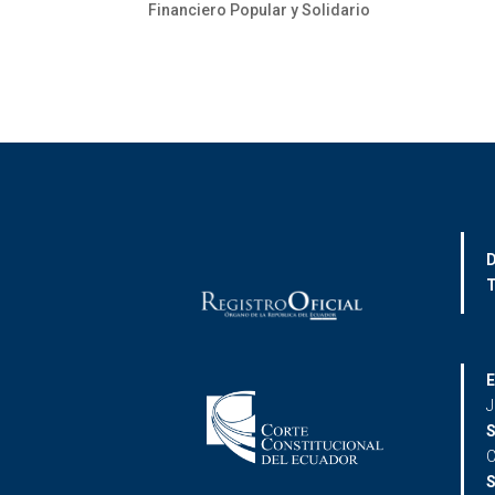
Financiero Popular y Solidario
D
T
E
J
S
C
S