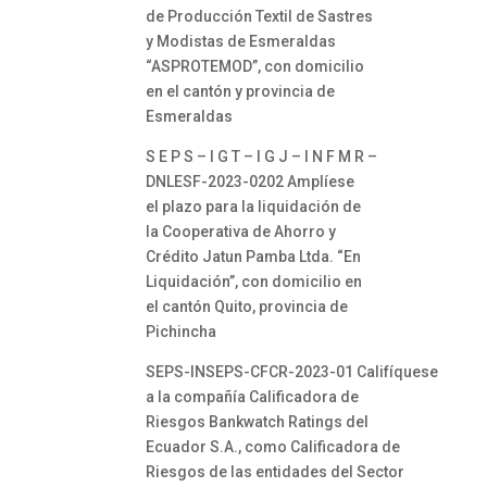
de Producción Textil de Sastres
y Modistas de Esmeraldas
“ASPROTEMOD”, con domicilio
en el cantón y provincia de
Esmeraldas
S E P S – I G T – I G J – I N F M R –
DNLESF-2023-0202 Amplíese
el plazo para la liquidación de
la Cooperativa de Ahorro y
Crédito Jatun Pamba Ltda. “En
Liquidación”, con domicilio en
el cantón Quito, provincia de
Pichincha
SEPS-INSEPS-CFCR-2023-01 Califíquese
a la compañía Calificadora de
Riesgos Bankwatch Ratings del
Ecuador S.A., como Calificadora de
Riesgos de las entidades del Sector