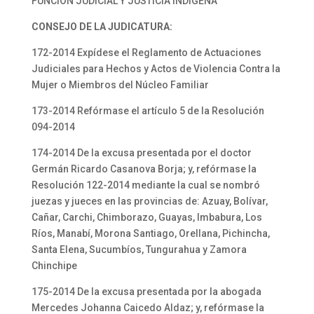
FUNCIÓN JUDICIAL Y JUSTICIA INDÍGENA
CONSEJO DE LA JUDICATURA:
172-2014 Expídese el Reglamento de Actuaciones
Judiciales para Hechos y Actos de Violencia Contra la
Mujer o Miembros del Núcleo Familiar
173-2014 Refórmase el artículo 5 de la Resolución
094-2014
174-2014 De la excusa presentada por el doctor
Germán Ricardo Casanova Borja; y, refórmase la
Resolución 122-2014 mediante la cual se nombró
juezas y jueces en las provincias de: Azuay, Bolívar,
Cañar, Carchi, Chimborazo, Guayas, Imbabura, Los
Ríos, Manabí, Morona Santiago, Orellana, Pichincha,
Santa Elena, Sucumbíos, Tungurahua y Zamora
Chinchipe
175-2014 De la excusa presentada por la abogada
Mercedes Johanna Caicedo Aldaz; y, refórmase la