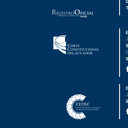
D
T
E
J
S
C
S
D
J
S