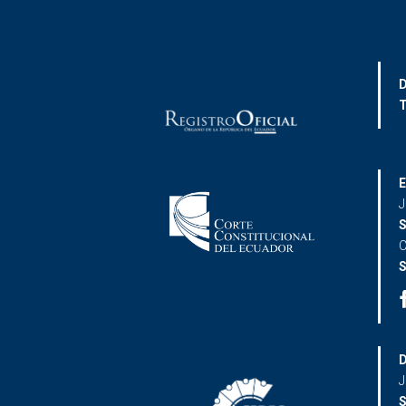
D
T
E
J
S
C
S
D
J
S