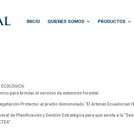
INICIO
QUIENES SOMOS
PRODUCTOS
N ECOLÓGICA:
co para brindar el servicio de extensión forestal
getación Protector al predio denominado “El Artesán Ecuadorian 
l de Planificación y Gestión Estratégica para que asista a la “Ses
 CTEA”