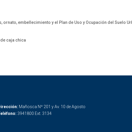
, ornato, embellecimiento y el Plan de Uso y Ocupación del Suelo Ur
 de caja chica
irección:
Mañosca Nº 201 y Av. 10 de Agosto
eléfono:
3941800 Ext. 3134