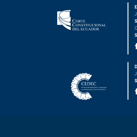
E
J
S
C
S
D
J
S