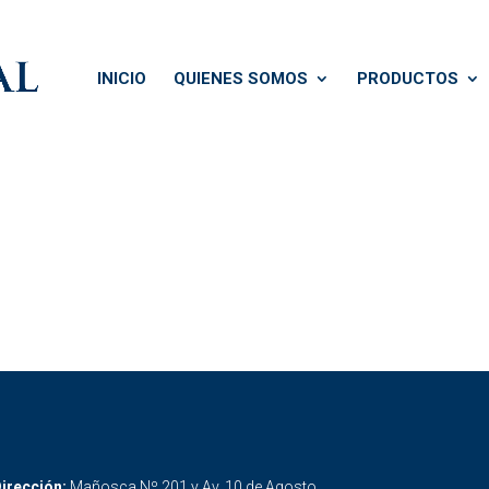
INICIO
QUIENES SOMOS
PRODUCTOS
irección:
Mañosca Nº 201 y Av. 10 de Agosto