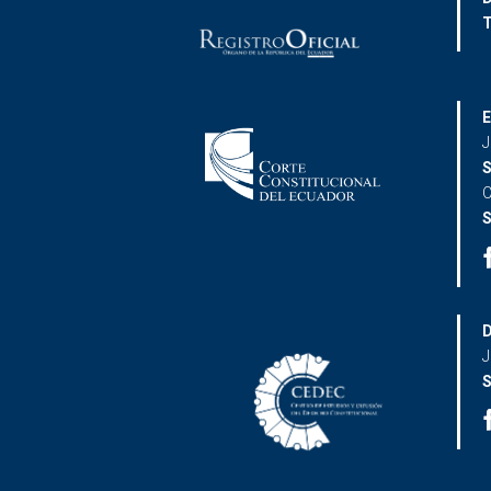
T
E
J
S
C
S
D
J
S