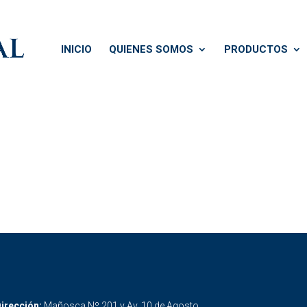
INICIO
QUIENES SOMOS
PRODUCTOS
irección:
Mañosca Nº 201 y Av. 10 de Agosto