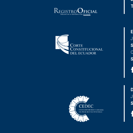
T
E
J
S
C
S
D
J
S