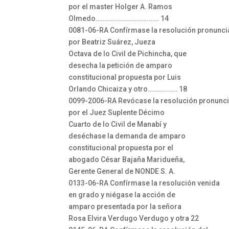
por el master Holger A. Ramos
Olmedo………………………….…… 14
0081-06-RA Confírmase la resolución pronunc
por Beatriz Suárez, Jueza
Octava de lo Civil de Pichincha, que
desecha la petición de amparo
constitucional propuesta por Luis
Orlando Chicaiza y otro………..…… 18
0099-2006-RA Revócase la resolución pronunc
por el Juez Suplente Décimo
Cuarto de lo Civil de Manabí y
deséchase la demanda de amparo
constitucional propuesta por el
abogado César Bajaña Maridueña,
Gerente General de NONDE S. A.
0133-06-RA Confírmase la resolución venida
en grado y niégase la acción de
amparo presentada por la señora
Rosa Elvira Verdugo Verdugo y otra 22