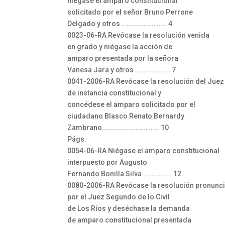
niégase el amparo constitucional
solicitado por el señor Bruno Perrone
Delgado y otros ……………………… 4
0023-06-RA Revócase la resolución venida
en grado y niégase la acción de
amparo presentada por la señora
Vanesa Jara y otros ………………… 7
0041-2006-RA Revócase la resolución del Juez
de instancia constitucional y
concédese el amparo solicitado por el
ciudadano Blasco Renato Bernardy
Zambrano……………………………. 10
Págs.
0054-06-RA Niégase el amparo constitucional
interpuesto por Augusto
Fernando Bonilla Silva……………… 12
0080-2006-RA Revócase la resolución pronunc
por el Juez Segundo de lo Civil
de Los Ríos y deséchase la demanda
de amparo constitucional presentada