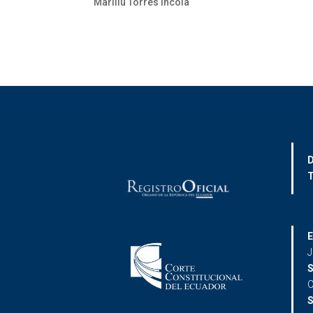
Marillu Torres Incola
D
T
E
J
S
C
S