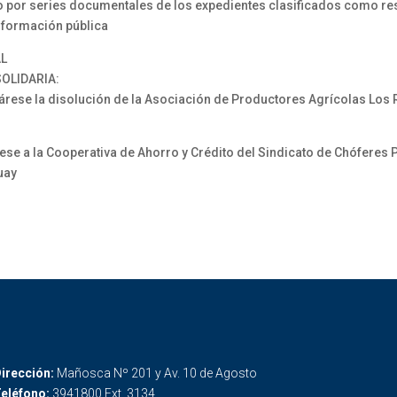
 por series documentales de los expedientes clasificados como re
nformación pública
AL
OLIDARIA:
e la disolución de la Asociación de Productores Agrícolas Los Rí
 a la Cooperativa de Ahorro y Crédito del Sindicato de Chóferes P
uay
irección:
Mañosca Nº 201 y Av. 10 de Agosto
eléfono:
3941800 Ext. 3134