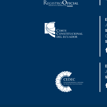
E
J
S
C
S
D
J
S