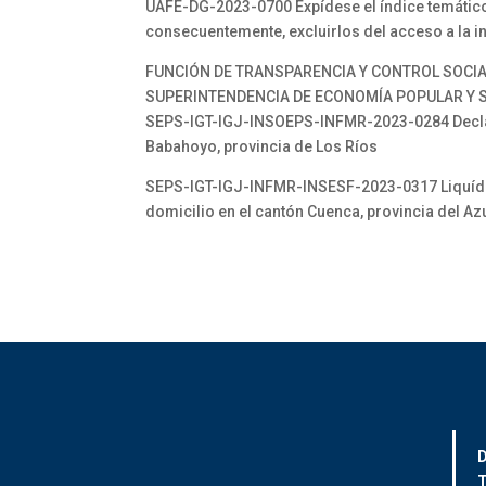
UAFE-DG-2023-0700 Expídese el índice temático
consecuentemente, excluirlos del acceso a la i
FUNCIÓN DE TRANSPARENCIA Y CONTROL SOCI
SUPERINTENDENCIA DE ECONOMÍA POPULAR Y S
SEPS-IGT-IGJ-INSOEPS-INFMR-2023-0284 Decláres
Babahoyo, provincia de Los Ríos
SEPS-IGT-IGJ-INFMR-INSESF-2023-0317 Liquídese
domicilio en el cantón Cuenca, provincia del Az
D
T