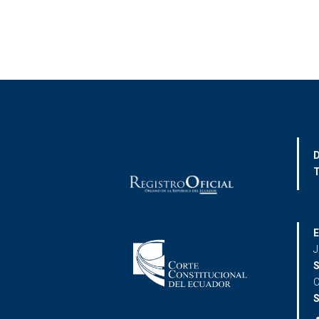
D
T
E
J
S
C
S