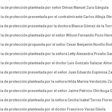
ria de protección planteada por señor Dimas Manuel Zura Gángula
ia de protección presentada por el contralmirante Carlos Albuja O
ia de protección presentada por la doctora Blanca Gómez de la Tor
ria de protección planteada por el señor Wilson Fernando Pozo He
a de protección propuesta por el señor Cesar Benjamín Novillo Rio
ia de protección planteada por la señora Letty Alexandra Proaño Ga
ia de protección planteada por el doctor Luis Gonzalo Salazar Alme
ia de protección presentada por el señor Juan Eduardo Espinosa Z
ia de protección planteada por la señora Hilda Marina Verdezoto Z
ia de protección presentada por el señor Jaime Patricio Chiriboga 
a de protección planteada por la señora Cecilia Isabel Torres Flore
a de protección planteada por el doctor Francisco Vacas Dávila