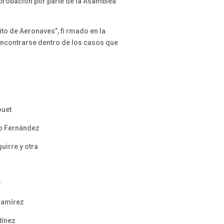
aprobación por parte de la Asamblea
to de Aeronaves”, fi rmado en la
 encontrarse dentro de los casos que
ouet
go Fernández
uirre y otra
a
r
Ramírez
tínez