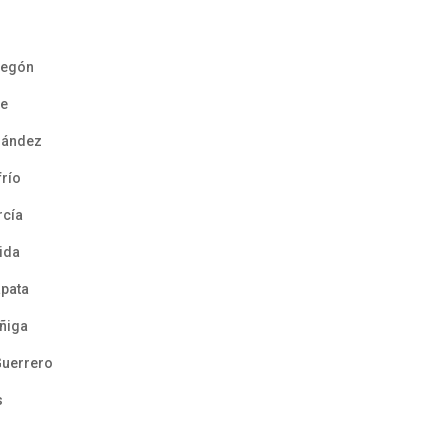
bregón
re
rnández
frío
rcía
ida
apata
úñiga
Guerrero
s