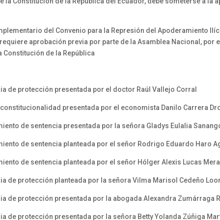
e la Constitución de la República del Ecuador, debe someterse a la 
lementario del Convenio para la Represión del Apoderamiento Ilíci
, requiere aprobación previa por parte de la Asamblea Nacional, por
la Constitución de la República
a de protección presentada por el doctor Raúl Vallejo Corral
nconstitucionalidad presentada por el economista Danilo Carrera Dr
iento de sentencia presentada por la señora Gladys Eulalia Sanan
iento de sentencia planteada por el señor Rodrigo Eduardo Haro Ag
iento de sentencia planteada por el señor Hólger Alexis Lucas Mer
ia de protección planteada por la señora Vilma Marisol Cedeño Loo
ria de protección presentada por la abogada Alexandra Zumárraga 
ia de protección presentada por la señora Betty Yolanda Zúñiga Mar