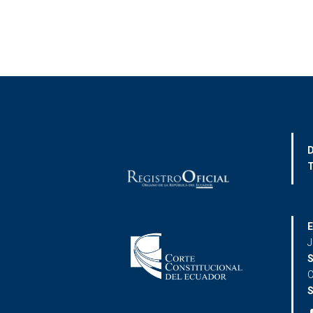
D
T
E
J
S
C
S