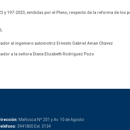
y 197-2023, emitidas por el Pleno, respecto de la reforma de los pe
AL
ador al ingeniero automotriz Ernesto Gabriel Aman Chávez
ador a la señora Diana Elizabeth Rodríguez Pozo
irección:
Mañosca Nº 201 y Av. 10 de Agosto
eléfono:
3941800 Ext. 3134