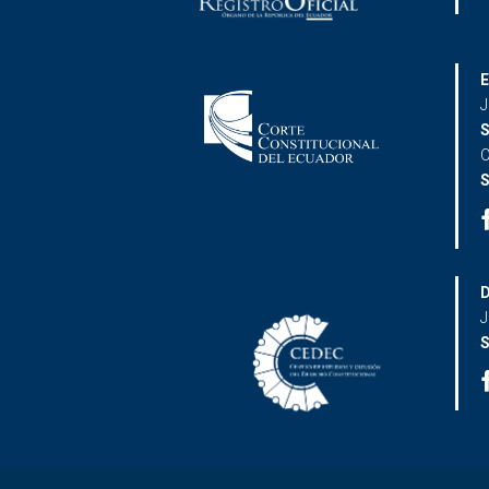
E
J
S
C
S
D
J
S