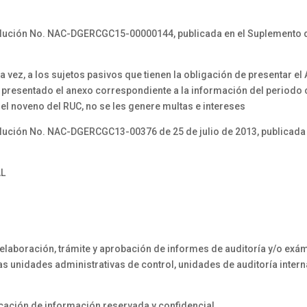
ión No. NAC-DGERCGC15-00000144, publicada en el Suplemento del 
z, a los sujetos pasivos que tienen la obligación de presentar el 
 presentado el anexo correspondiente a la información del periodo
el noveno del RUC, no se les genere multas e intereses
ón No. NAC-DGERCGC13-00376 de 25 de julio de 2013, publicada en 
AL
laboración, trámite y aprobación de informes de auditoría y/o exá
as unidades administrativas de control, unidades de auditoría inter
cación de información reservada y confidencial