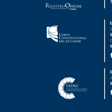
T
E
J
S
C
S
D
J
S