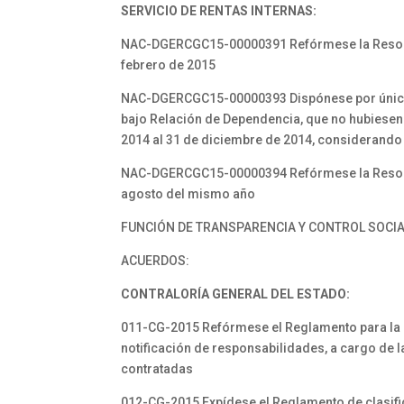
SERVICIO DE RENTAS INTERNAS:
NAC-DGERCGC15-00000391 Refórmese la Resoluc
febrero de 2015
NAC-DGERCGC15-00000393 Dispónese por única ve
bajo Relación de Dependencia, que no hubiesen
2014 al 31 de diciembre de 2014, considerando 
NAC-DGERCGC15-00000394 Refórmese la Resoluci
agosto del mismo año
FUNCIÓN DE TRANSPARENCIA Y CONTROL SOCI
ACUERDOS:
CONTRALORÍA GENERAL DEL ESTADO:
011-CG-2015 Refórmese el Reglamento para la e
notificación de responsabilidades, a cargo de l
contratadas
012-CG-2015 Expídese el Reglamento de clasifi