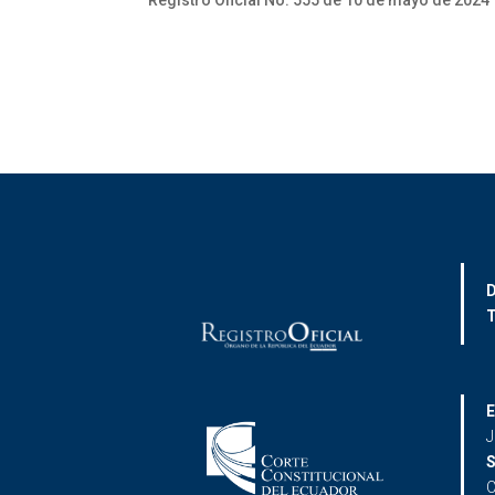
Registro Oficial No. 555 de 10 de mayo de 2024
D
T
E
J
S
C