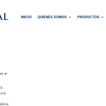
INICIO
QUIENES SOMOS
PRODUCTOS
es al
S:
ción
ública