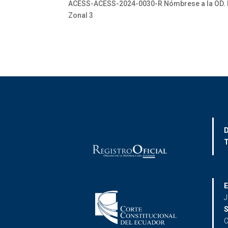
ACESS-ACESS-2024-0030-R Nómbrese a la OD. Ev
Zonal 3
D
T
E
J
S
C