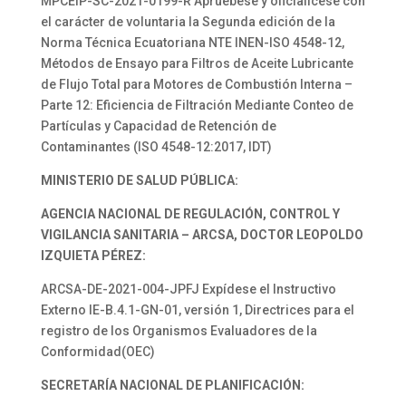
MPCEIP-SC-2021-0199-R Apruébese y oficialícese con
el carácter de voluntaria la Segunda edición de la
Norma Técnica Ecuatoriana NTE INEN-ISO 4548-12,
Métodos de Ensayo para Filtros de Aceite Lubricante
de Flujo Total para Motores de Combustión Interna –
Parte 12: Eficiencia de Filtración Mediante Conteo de
Partículas y Capacidad de Retención de
Contaminantes (ISO 4548-12:2017, IDT)
MINISTERIO DE SALUD PÚBLICA:
AGENCIA NACIONAL DE REGULACIÓN, CONTROL Y
VIGILANCIA SANITARIA – ARCSA, DOCTOR LEOPOLDO
IZQUIETA PÉREZ:
ARCSA-DE-2021-004-JPFJ Expídese el Instructivo
Externo IE-B.4.1-GN-01, versión 1, Directrices para el
registro de los Organismos Evaluadores de la
Conformidad(OEC)
SECRETARÍA NACIONAL DE PLANIFICACIÓN: