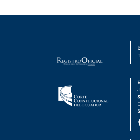
D
T
E
J
S
C
S