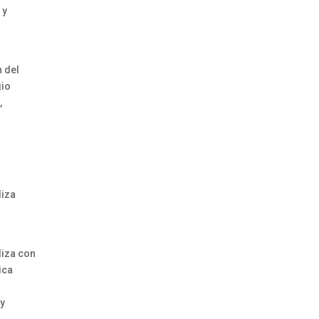
 y
n del
gio
,
liza
liza con
ica
 y