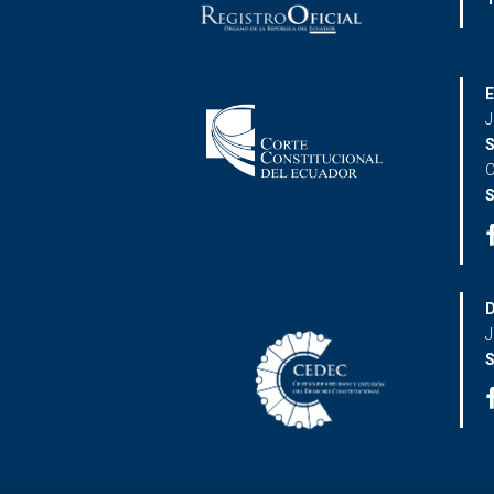
E
J
S
C
S
D
J
S