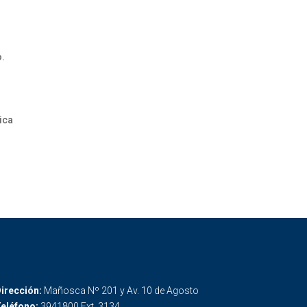
o.
ica
irección:
Mañosca Nº 201 y Av. 10 de Agosto
eléfono:
3941800 Ext. 3134