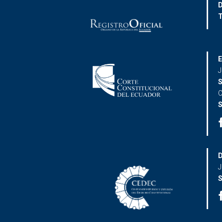
D
T
E
J
S
C
S
D
J
S