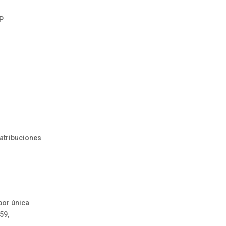
P
atribuciones
por única
59,