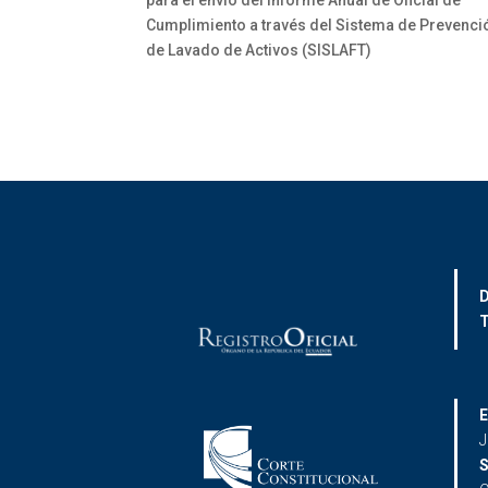
para el envío del Informe Anual de Oficial de
Cumplimiento a través del Sistema de Prevenci
de Lavado de Activos (SISLAFT)
D
T
E
J
S