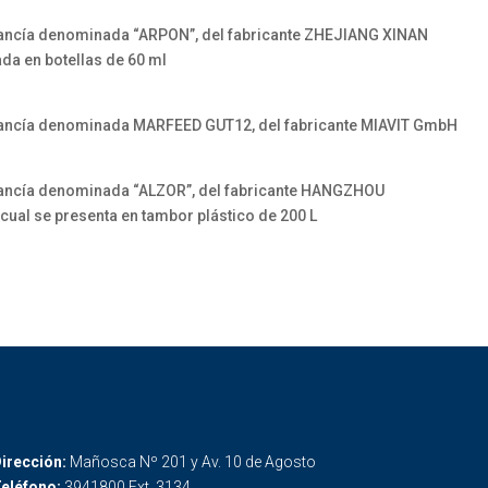
ancía denominada “ARPON”, del fabricante ZHEJIANG XINAN
da en botellas de 60 ml
ancía denominada MARFEED GUT12, del fabricante MIAVIT GmbH
ancía denominada “ALZOR”, del fabricante HANGZHOU
ual se presenta en tambor plástico de 200 L
irección:
Mañosca Nº 201 y Av. 10 de Agosto
eléfono:
3941800 Ext. 3134