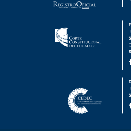
E
J
S
C
S
D
J
S