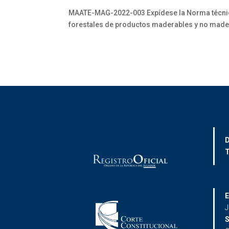
MAATE-MAG-2022-003 Expídese la Norma técnica p
forestales de productos maderables y no made
D
T
E
J
S