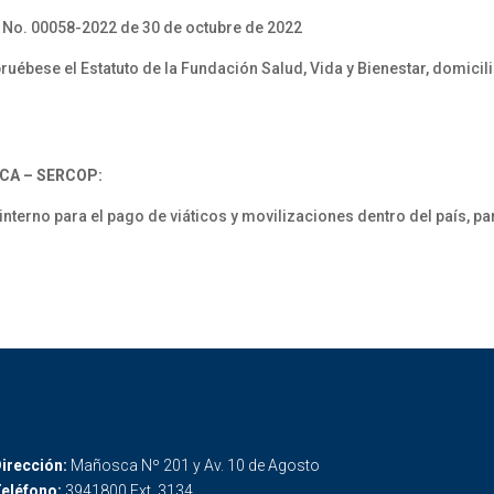
 No. 00058-2022 de 30 de octubre de 2022
ébese el Estatuto de la Fundación Salud, Vida y Bienestar, domicili
CA – SERCOP:
erno para el pago de viáticos y movilizaciones dentro del país, pa
irección:
Mañosca Nº 201 y Av. 10 de Agosto
eléfono:
3941800 Ext. 3134