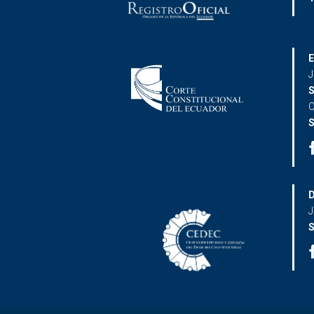
E
J
S
C
S
D
J
S