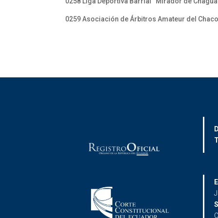
0258 Liga Deportiva Barrial “Mirador de Chaguar
0259 Asociación de Árbitros Amateur del Chaco
D
T
E
J
S
C