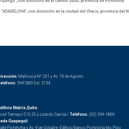
quingo”, con domicilio en el cantón Quito, provincia de Pichincha
 “ADADELCHA”, con domicilio en la ciudad del Chaco, provincia del 
irección:
Mañosca Nº 201 y Av. 10 de Agosto
eléfono:
3941800 Ext. 3134
dificio Matriz,Quito:
osé Tamayo E10 25 y Lizardo García /
Teléfono:
(02) 394-1800
ede Guayaquil:
alle Pichincha y Av. 9 de Octubre. Edificio Banco Pichincha 6to Piso