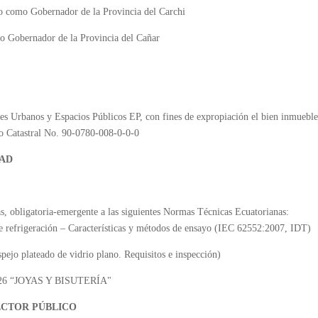
como Gobernador de la Provincia del Carchi
 Gobernador de la Provincia del Cañar
es Urbanos y Espacios Públicos EP, con fines de expropiación el bien inmueble,
go Catastral No. 90-0780-008-0-0-0
DAD
as, obligatoria-emergente a las siguientes Normas Técnicas Ecuatorianas:
efrigeración – Características y métodos de ensayo (IEC 62552:2007, IDT)
ejo plateado de vidrio plano. Requisitos e inspección)
126 “JOYAS Y BISUTERÍA"
SECTOR PÚBLICO