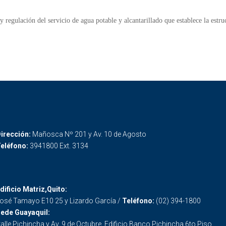
regulación del servicio de agua potable y alcantarillado que establece la estructu
irección:
Mañosca Nº 201 y Av. 10 de Agosto
eléfono:
3941800 Ext. 3134
dificio Matriz,Quito:
osé Tamayo E10 25 y Lizardo García /
Teléfono:
(02) 394-1800
ede Guayaquil:
alle Pichincha y Av. 9 de Octubre. Edificio Banco Pichincha 6to Piso