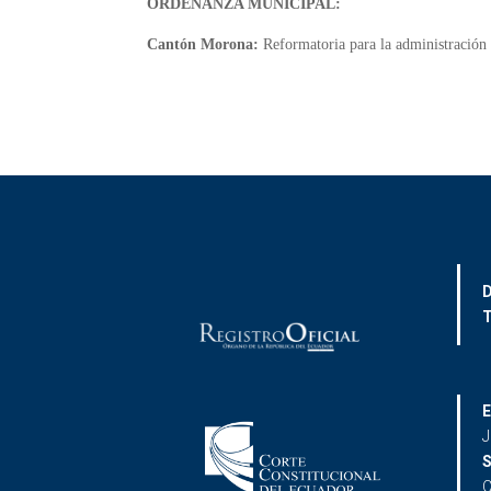
ORDENANZA MUNICIPAL:
Cantón Morona:
Reformatoria para la administración y 
D
T
E
J
S
C