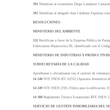
391
Nómbrase al economista Diego Landázuri Camacho 
392
Nómbrase al abogado Juan Cárdenas Espinoza como
RESOLUCIONES:
MINISTERIO DEL AMBIENTE
332
Rectifícase a favor de la Empresa Pública de Parqu
Fideicomiso Huancavilca III, identificado con el Códi
MINISTERIO DE INDUSTRIAS Y PRODUCTIVI
SUBSECRETARÍA DE LA CALIDAD
Apruébanse y oficialízanse con el carácter de voluntari
14 248
NTE INEN-IEC 62552 (Aparatos domésticos de r
14
249
NTE INEN 2705 (Vidrio para la edificación. Esp
14 308
Reglamento Técnico Ecuatoriano RTE INEN 
SERVICIO DE GESTIÓN INMOBILIARIA DEL 