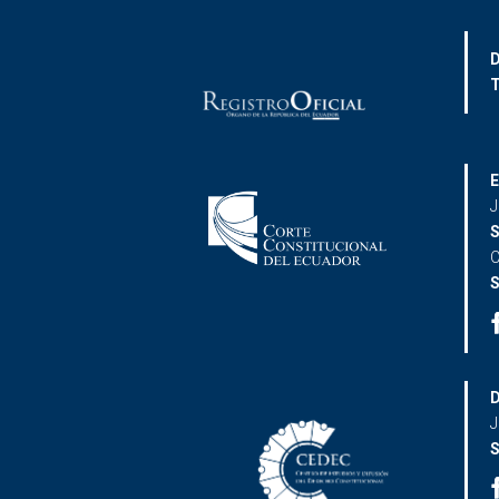
D
T
E
J
S
C
S
D
J
S