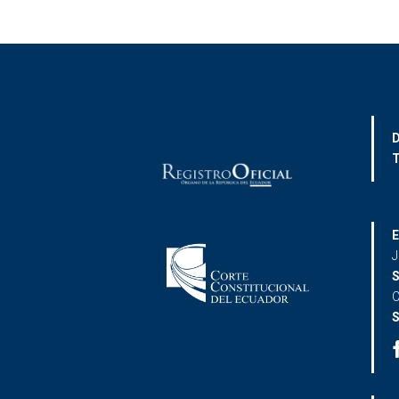
D
T
E
J
S
C
S