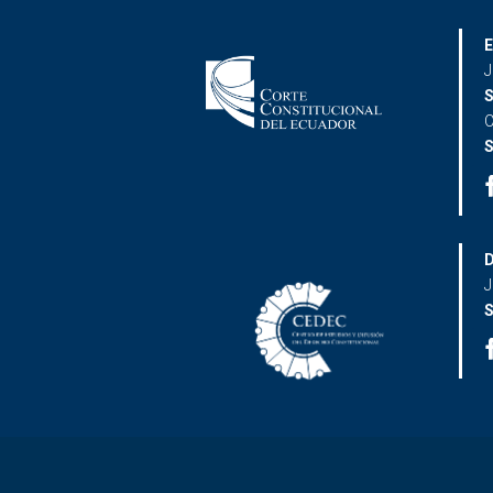
E
J
S
C
S
D
J
S