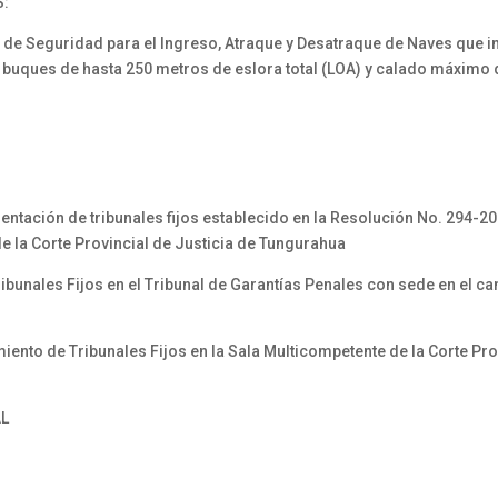
S:
e Seguridad para el Ingreso, Atraque y Desatraque de Naves que in
 buques de hasta 250 metros de eslora total (LOA) y calado máximo 
ación de tribunales fijos establecido en la Resolución No. 294-202
o de la Corte Provincial de Justicia de Tungurahua
unales Fijos en el Tribunal de Garantías Penales con sede en el ca
nto de Tribunales Fijos en la Sala Multicompetente de la Corte Prov
AL