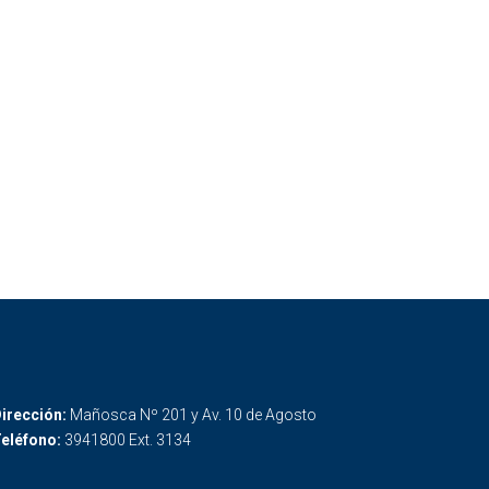
irección:
Mañosca Nº 201 y Av. 10 de Agosto
eléfono:
3941800 Ext. 3134