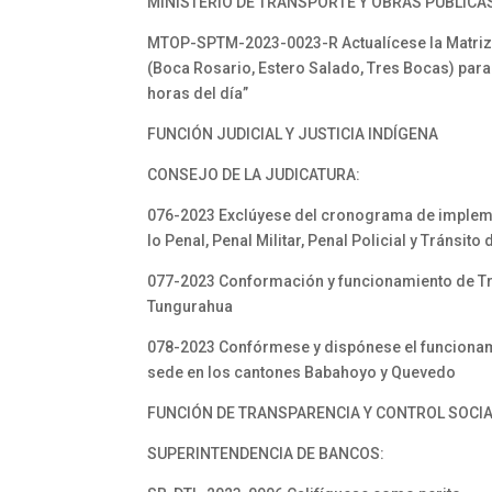
MINISTERIO DE TRANSPORTE Y OBRAS PÚBLICA
MTOP-SPTM-2023-0023-R Actualícese la Matriz d
(Boca Rosario, Estero Salado, Tres Bocas) para
horas del día”
FUNCIÓN JUDICIAL Y JUSTICIA INDÍGENA
CONSEJO DE LA JUDICATURA:
076-2023 Exclúyese del cronograma de implement
lo Penal, Penal Militar, Penal Policial y Tránsit
077-2023 Conformación y funcionamiento de Trib
Tungurahua
078-2023 Confórmese y dispónese el funcionamie
sede en los cantones Babahoyo y Quevedo
FUNCIÓN DE TRANSPARENCIA Y CONTROL SOCI
SUPERINTENDENCIA DE BANCOS: