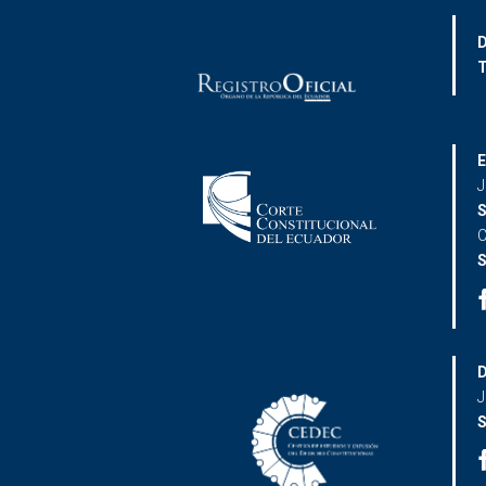
D
T
E
J
S
C
S
D
J
S