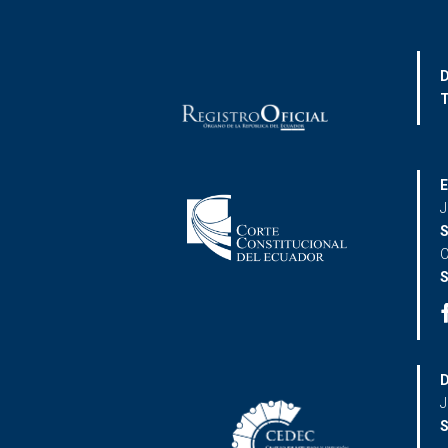
D
T
E
J
S
C
S
D
J
S