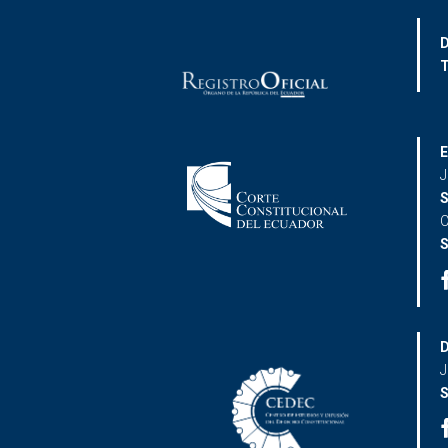
D
T
E
J
S
C
S
D
J
S