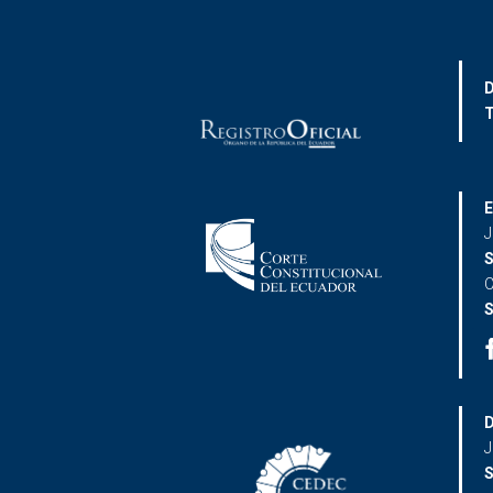
D
T
E
J
S
C
S
D
J
S