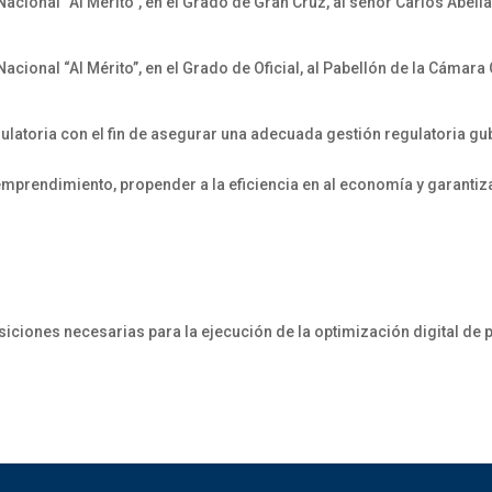
cional “Al Mérito”, en el Grado de Gran Cruz, al señor Carlos Abella
cional “Al Mérito”, en el Grado de Oficial, al Pabellón de la Cámara
gulatoria con el fin de asegurar una adecuada gestión regulatoria g
 emprendimiento, propender a la eficiencia en al economía y garantiz
ones necesarias para la ejecución de la optimización digital de pr