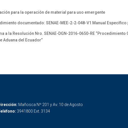
ión para la operación de material para uso emergente
dimiento documentado: SENAE-MEE-2-2-048-V1 Manual Específico 
a a la Resolución Nro. SENAE-DGN-2016-0650-RE “Procedimiento Ge
de Aduana del Ecuador”
irección:
Mañosca Nº 201 y Av. 10 de Agosto
eléfono:
3941800 Ext. 3134