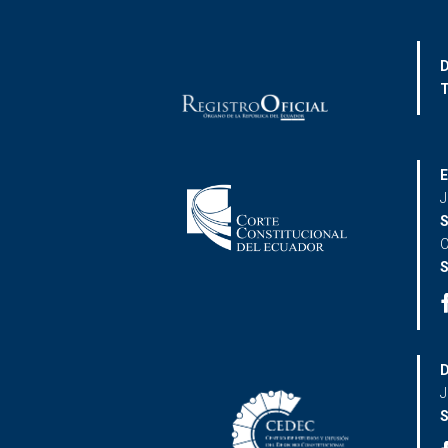
D
T
E
J
S
C
S
D
J
S