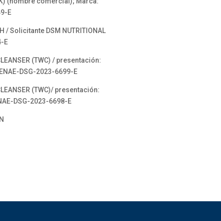
K) (nombre comercial); Marca:
49-E
H / Solicitante DSM NUTRITIONAL
4-E
CLEANSER (TWC) / presentación:
 SENAE-DSG-2023-6699-E
CLEANSER (TWC)/ presentación:
ENAE-DSG-2023-6698-E
ÓN