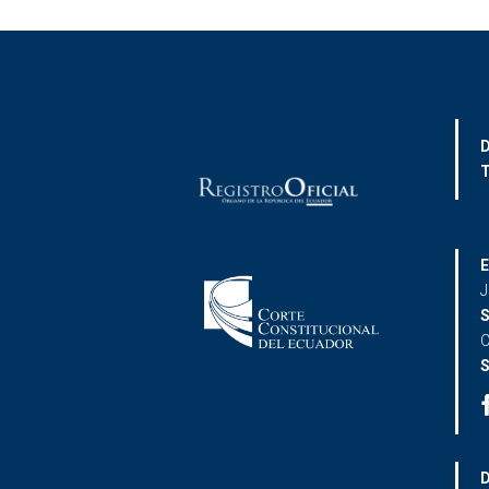
D
T
E
J
S
C
S
D