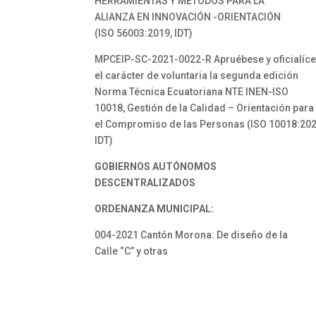
HERRAMIENTAS Y MÉTODOS PARA LA
ALIANZA EN INNOVACIÓN -ORIENTACIÓN
(ISO 56003:2019, IDT)
MPCEIP-SC-2021-0022-R Apruébese y oficialíc
el carácter de voluntaria la segunda edición
Norma Técnica Ecuatoriana NTE INEN-ISO
10018, Gestión de la Calidad – Orientación para
el Compromiso de las Personas (ISO 10018:202
IDT)
GOBIERNOS AUTÓNOMOS
DESCENTRALIZADOS
ORDENANZA MUNICIPAL:
004-2021 Cantón Morona: De diseño de la
Calle “C” y otras