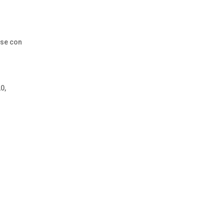
ese con
0,