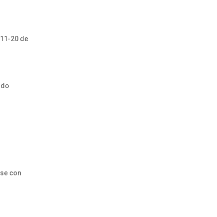
011-20 de
rdo
ese con