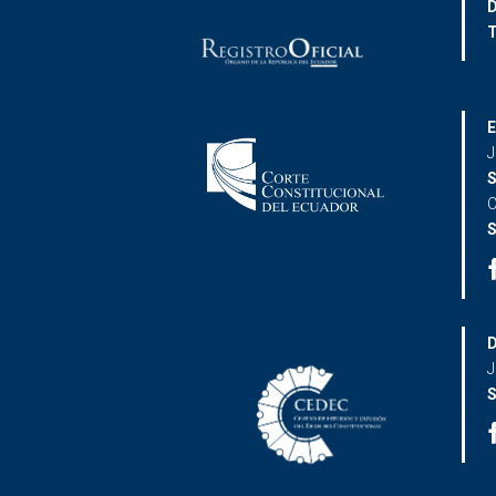
D
T
E
J
S
C
S
D
J
S