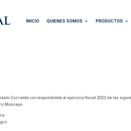
INICIO
QUIENES SOMOS
PRODUCTOS
Gasto Corriente correspondiente al ejercicio fiscal 2023 de las sigu
dro Moncayo
tre
agro