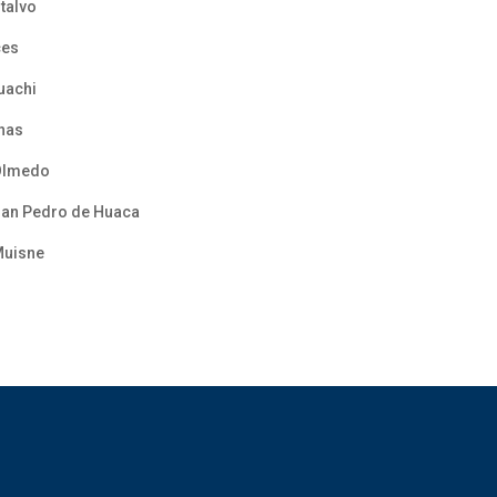
talvo
ces
uachi
inas
 Olmedo
San Pedro de Huaca
Muisne