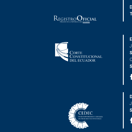
D
T
E
J
S
C
S
D
J
S