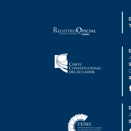
D
T
E
J
S
C
S
D
J
S