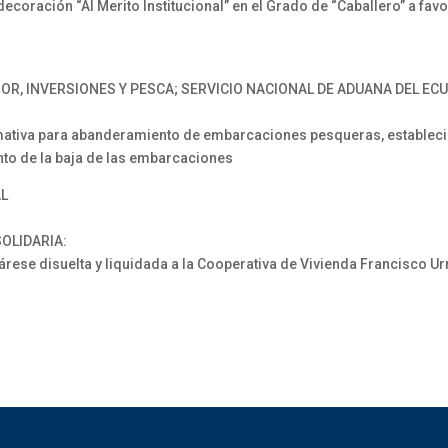
coración “Al Merito Institucional” en el Grado de “Caballero” a favo
OR, INVERSIONES Y PESCA; SERVICIO NACIONAL DE ADUANA DEL ECU
tiva para abanderamiento de embarcaciones pesqueras, estableci
nto de la baja de las embarcaciones
AL
OLIDARIA:
 disuelta y liquidada a la Cooperativa de Vivienda Francisco Urrut