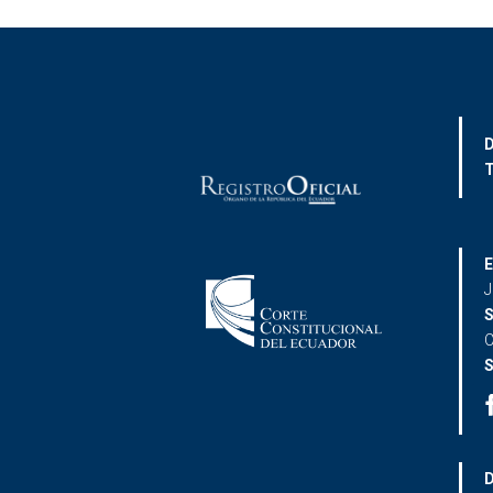
D
T
E
J
S
C
S
D