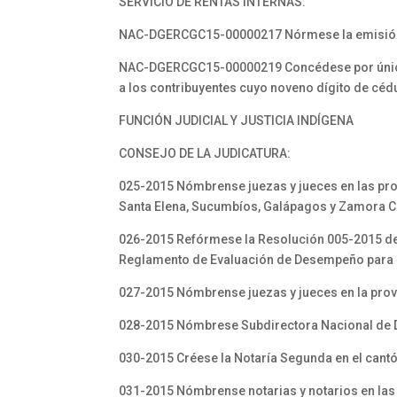
SERVICIO DE RENTAS INTERNAS:
NAC-DGERCGC15-00000217 Nórmese la emisión d
NAC-DGERCGC15-00000219 Concédese por única ve
a los contribuyentes cuyo noveno dígito de cédu
FUNCIÓN JUDICIAL Y JUSTICIA INDÍGENA
CONSEJO DE LA JUDICATURA:
025-2015 Nómbrense juezas y jueces en las provi
Santa Elena, Sucumbíos, Galápagos y Zamora C
026-2015 Refórmese la Resolución 005-2015 de 1
Reglamento de Evaluación de Desempeño para la
027-2015 Nómbrense juezas y jueces en la prov
028-2015 Nómbrese Subdirectora Nacional d
030-2015 Créese la Notaría Segunda en el cant
031-2015 Nómbrense notarias y notarios en las 