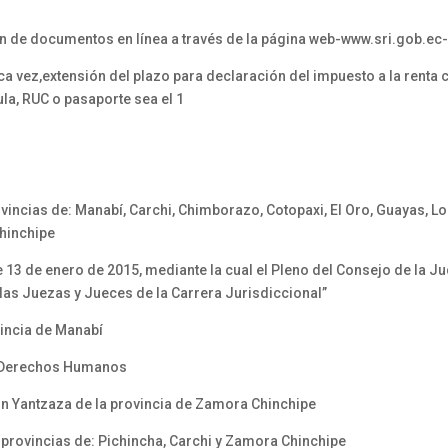
e documentos en línea a través de la página web-www.sri.gob.ec
z,extensión del plazo para declaración del impuesto a la renta co
la, RUC o pasaporte sea el 1
ncias de: Manabí, Carchi, Chimborazo, Cotopaxi, El Oro, Guayas, Los
hinchipe
3 de enero de 2015, mediante la cual el Pleno del Consejo de la Jud
s Juezas y Jueces de la Carrera Jurisdiccional”
incia de Manabí
e Derechos Humanos
ón Yantzaza de la provincia de Zamora Chinchipe
provincias de: Pichincha, Carchi y Zamora Chinchipe