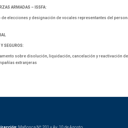
RZAS ARMADAS – ISSFA:
de elecciones y designación de vocales representantes del personal 
IAL
 Y SEGUROS:
ento sobre disolución, liquidación, cancelación y reactivación de
mpañías extranjeras
irección:
Mañosca Nº 201 y Av. 10 de Agosto