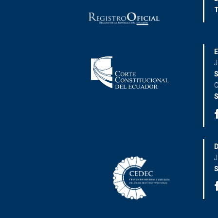
T
E
J
S
C
S
D
J
S