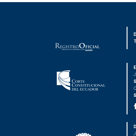
D
T
E
J
S
C
S
D
J