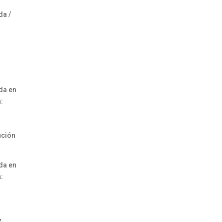
da /
da en
:
ución
da en
: