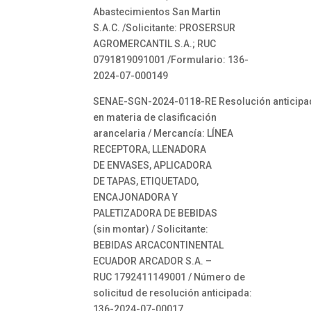
Abastecimientos San Martin
S.A.C. /Solicitante: PROSERSUR
AGROMERCANTIL S.A.; RUC
0791819091001 /Formulario: 136-
2024-07-000149
SENAE-SGN-2024-0118-RE Resolución anticipa
en materia de clasificación
arancelaria / Mercancía: LÍNEA
RECEPTORA, LLENADORA
DE ENVASES, APLICADORA
DE TAPAS, ETIQUETADO,
ENCAJONADORA Y
PALETIZADORA DE BEBIDAS
(sin montar) / Solicitante:
BEBIDAS ARCACONTINENTAL
ECUADOR ARCADOR S.A. –
RUC 1792411149001 / Número de
solicitud de resolución anticipada:
136-2024-07-00017