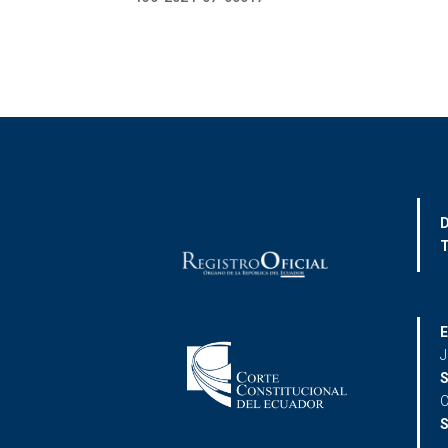
D
T
E
J
S
C
S