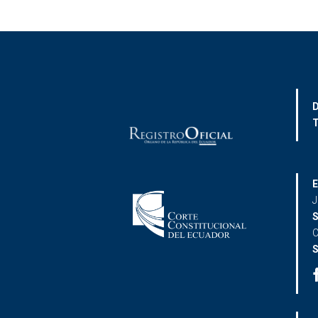
D
T
E
J
S
C
S