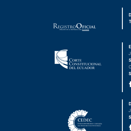
D
T
E
J
S
C
S
D
J
S