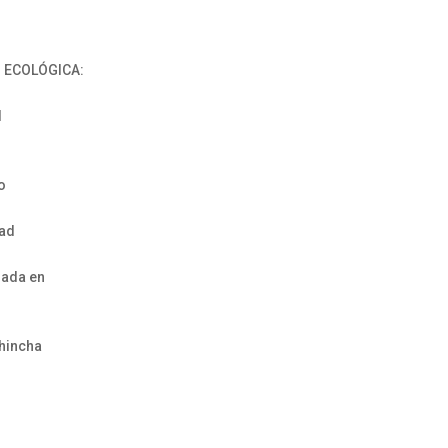
N ECOLÓGICA:
l
o
dad
iada en
chincha