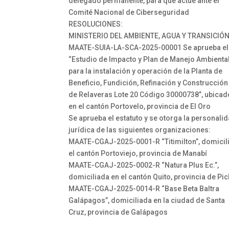
delegado permanente, para que actúe ante el
Comité Nacional de Ciberseguridad
RESOLUCIONES:
MINISTERIO DEL AMBIENTE, AGUA Y TRANSICIÓ
MAATE-SUIA-LA-SCA-2025-00001 Se aprueba el
“Estudio de Impacto y Plan de Manejo Ambienta
para la instalación y operación de la Planta de
Beneficio, Fundición, Refinación y Construcción
de Relaveras Lote 20 Código 30000738”, ubicad
en el cantón Portovelo, provincia de El Oro
Se aprueba el estatuto y se otorga la personali
jurídica de las siguientes organizaciones:
MAATE-CGAJ-2025-0001-R “Titimilton”, domicil
el cantón Portoviejo, provincia de Manabí
MAATE-CGAJ-2025-0002-R “Natura Plus Ec.”,
domiciliada en el cantón Quito, provincia de Pi
MAATE-CGAJ-2025-0014-R “Base Beta Baltra
Galápagos”, domiciliada en la ciudad de Santa
Cruz, provincia de Galápagos