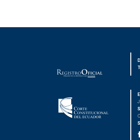
D
T
E
J
S
C
S