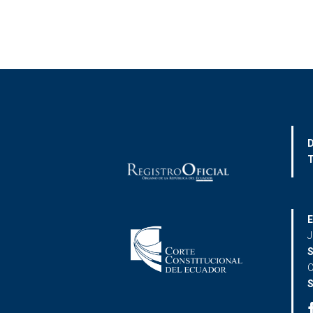
D
T
E
J
S
C
S