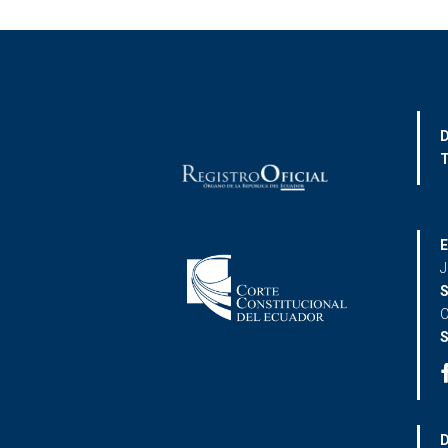
D
T
E
J
S
C
S
D