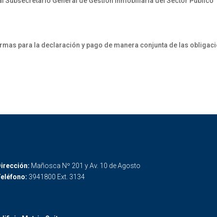
 Subsecretario General de Gestión Inmobiliaria del Sector Público
 para la declaración y pago de manera conjunta de las obligacione
irección:
Mañosca Nº 201 y Av. 10 de Agosto
eléfono:
3941800 Ext. 3134